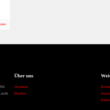
esen
Über uns
Wei
954
Vorstand
Konta
Laufe
Musiker
Impr
Daten