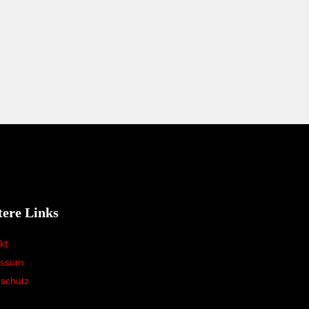
tere Links
kt
essum
schutz