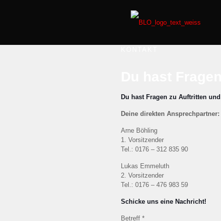
KONTAKT
Du hast Frage
Du hast Fragen zu Auftritten un
Deine direkten Ansprechpartner:
Arne Böhling
1. Vorsitzender
Tel.: 0176 – 312 835 90
Lukas Emmeluth
2. Vorsitzender
Tel.: 0176 – 476 983 59
Schicke uns eine Nachricht!
Betreff
*