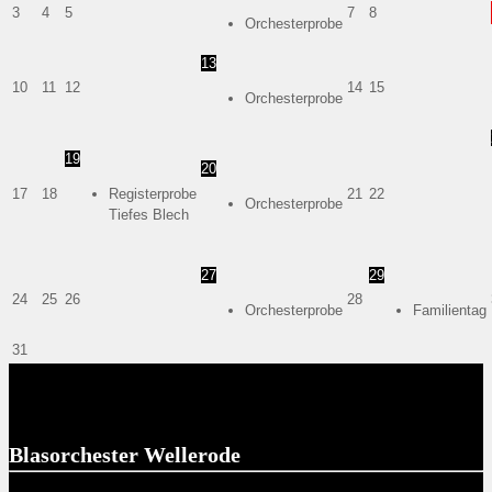
3
4
5
7
8
Orchesterprobe
13
10
11
12
14
15
Orchesterprobe
19
20
17
18
Registerprobe
21
22
Orchesterprobe
Tiefes Blech
27
29
24
25
26
28
Orchesterprobe
Familientag
31
Blasorchester Wellerode